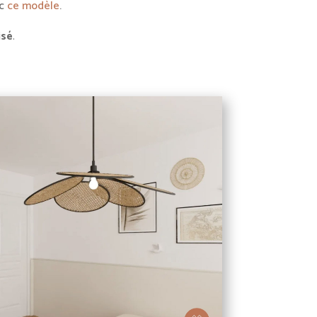
ec
ce modèle
.
isé
.