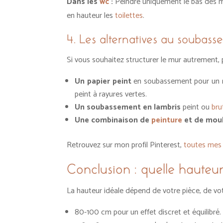
Dans les
wc
:
Peindre uniquement le bas des mur
en hauteur les
toilettes
.
4. Les alternatives au soubas
Si vous souhaitez structurer le mur autrement, p
Un papier peint
en soubassement pour un re
peint à rayures vertes.
Un soubassement en lambris
peint ou
bru
Une combinaison de
peinture
et de mou
Retrouvez sur mon profil Pinterest,
toutes mes 
Conclusion : quelle hauteu
La hauteur idéale dépend de votre pièce, de votr
80-100 cm pour un effet discret et équilibré.