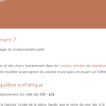
eint
ement ?
tages du soubassement peint :
aces et des chocs (notamment dans les
couloir
s
,
entrées
ou
chambre
me modifier la perception du volume d’une pièce en jouant sur l’effe
quilibre esthétique
soubassement est celle des
1/3 – 2/3
:
 hauteur totale de la pièce, tandis que le reste du mur (les 2/3) re