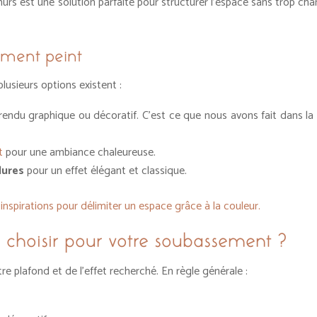
s est une solution parfaite pour structurer l’espace sans trop char
sement peint
lusieurs options existent :
ndu graphique ou décoratif. C’est ce que nous avons fait dans la 
t
pour une ambiance chaleureuse.
lures
pour un effet élégant et classique.
inspirations pour délimiter un espace grâce à la couleur.
r choisir pour votre soubassement ?
e plafond et de l’effet recherché. En règle générale :