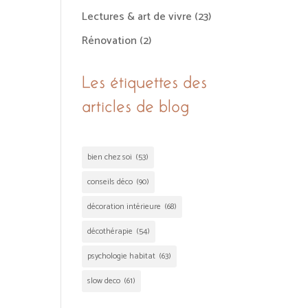
Lectures & art de vivre
(23)
Rénovation
(2)
Les étiquettes des
articles de blog
bien chez soi
(53)
conseils déco
(90)
décoration intérieure
(68)
décothérapie
(54)
psychologie habitat
(63)
slow deco
(61)