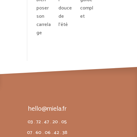
poser
douce
compl
son
de
et
carrela
l’été
ge
hello@miela.fr
03 . 72 . 47 . 20 . 05
07 . 60 . 06 . 42 . 38