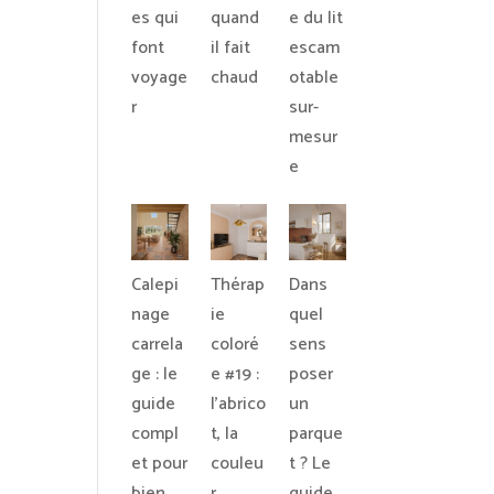
es qui
quand
e du lit
font
il fait
escam
voyage
chaud
otable
r
sur-
mesur
e
Calepi
Thérap
Dans
nage
ie
quel
carrela
coloré
sens
ge : le
e #19 :
poser
guide
l’abrico
un
compl
t, la
parque
et pour
couleu
t ? Le
bien
r
guide