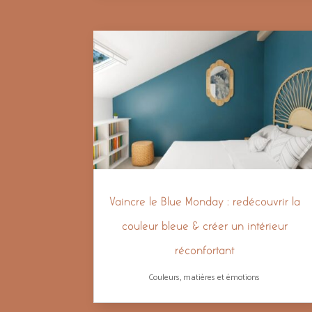
Vaincre le Blue Monday : redécouvrir la
couleur bleue & créer un intérieur
réconfortant
Couleurs, matières et émotions