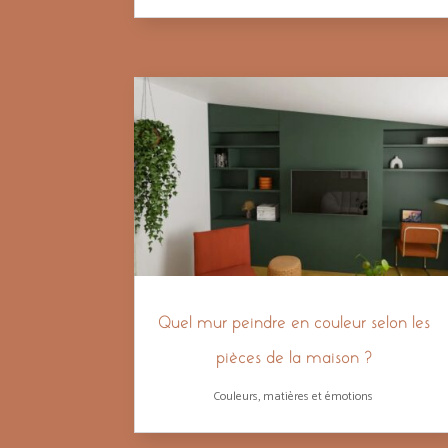
Quel mur peindre en couleur selon les
pièces de la maison ?
Couleurs, matières et émotions