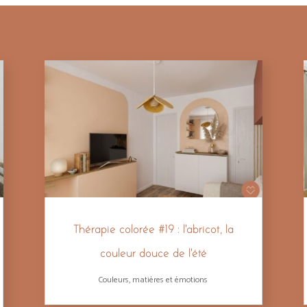
Thérapie colorée #19 : l’abricot, la
couleur douce de l’été
Couleurs, matières et émotions