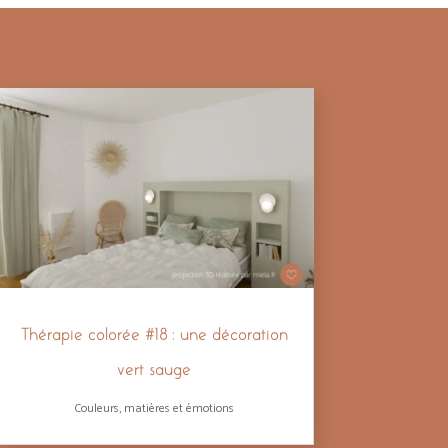
Thérapie colorée #18 : une décoration
vert sauge
Couleurs, matières et émotions