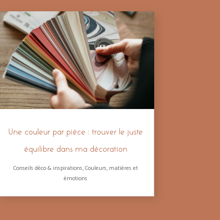
Une couleur par pièce : trouver le juste
équilibre dans ma décoration
Conseils déco & inspirations
,
Couleurs, matières et
émotions