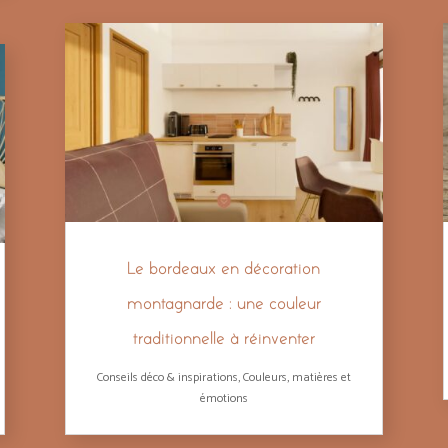
Le bordeaux en décoration
montagnarde : une couleur
traditionnelle à réinventer
Conseils déco & inspirations
,
Couleurs, matières et
émotions