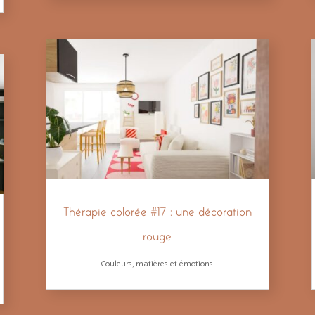
Thérapie colorée #17 : une décoration
rouge
Couleurs, matières et émotions