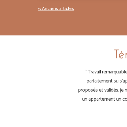
« Entrées précédentes
Té
“
Travail remarquable 
parfaitement su s’a
proposés et validés, je 
un appartement un coup