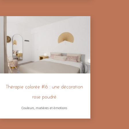
Thérapie colorée #16 : une décoration
rose poudré
Couleurs, matières et émotions